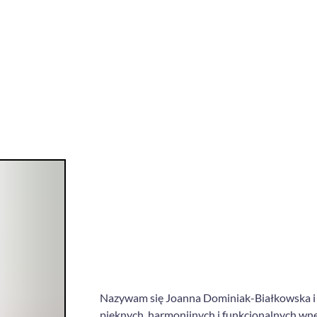
Nazywam się Joanna Dominiak-Białkowska i wie
pięknych, harmonijnych i funkcjonalnych wn